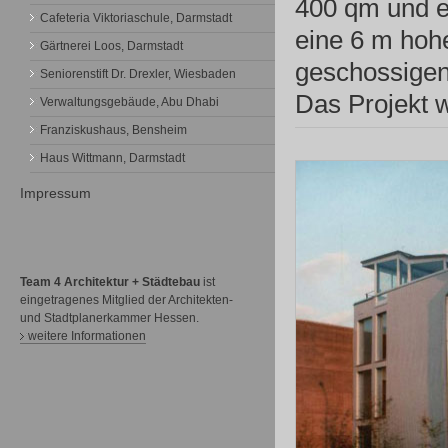
400 qm und e
Cafeteria Viktoriaschule, Darmstadt
eine 6 m hoh
Gärtnerei Loos, Darmstadt
geschossigen
Seniorenstift Dr. Drexler, Wiesbaden
Das Projekt w
Verwaltungsgebäude, Abu Dhabi
Franziskushaus, Bensheim
Haus Wittmann, Darmstadt
Impressum
Team 4 Architektur + Städtebau
ist
eingetragenes Mitglied der Architekten-
und Stadtplanerkammer Hessen.
weitere Informationen